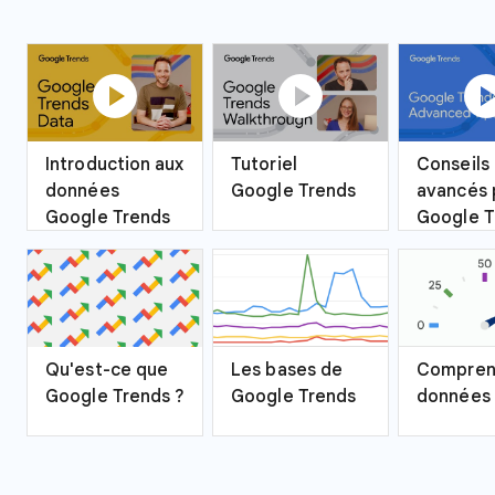
play_circle
play_circle
play_ci
Introduction aux
Tutoriel
Conseils
données
Google Trends
avancés 
Google Trends
Google T
Qu'est-ce que
Les bases de
Compren
Google Trends ?
Google Trends
données