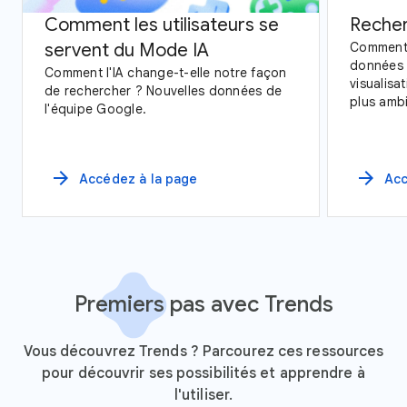
Comment les utilisateurs se
Recher
servent du Mode IA
Comment 
données 
Comment l'IA change-t-elle notre façon
visualisa
de rechercher ? Nouvelles données de
plus ambi
l'équipe Google.
les donn
l'observa
arrow_forward
arrow_forward
Accédez à la page
Acc
Premiers pas avec Trends
Vous découvrez Trends ? Parcourez ces ressources
pour découvrir ses possibilités et apprendre à
l'utiliser.